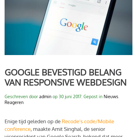
GOOGLE BEVESTIGD BELANG
VAN RESPONSIVE WEBDESIGN
Geschreven door
admin
op
30 juni 2017
. Gepost in
Nieuws
.
Reageren
Enige tijd geleden op de
Recode’s code/Mobile
conference
, maakte Amit Singhal, de senior
vicepresident van Google Search, bekend dat meer